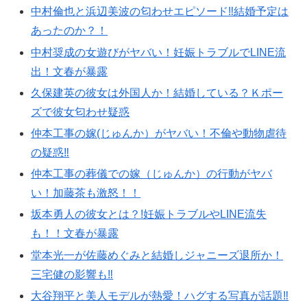
中村倫也と浜辺美波の匂わせエピソード‼︎結婚予定は
あったのか？！
中村奨成の女遊びがヤバい！妊娠トラブルでLINE流
出！文春が暴露
久保建英の彼女は外国人か！結婚している？Ｋポー
ズで彼女匂わせ疑惑
仲本工事の嫁(じゅんか）がヤバい！不倫や動物虐待
の疑惑‼︎
仲本工事の葬儀での嫁（じゅんか）の行動がヤバ
い！加藤茶も激怒！！
坂本勇人の彼女とは？!妊娠トラブルやLINE流失
も！！文春が暴露
堂本光一が佐藤めぐみと結婚しジャニーズ退所か！
三宅健の影響も‼︎
大谷翔平と美人モデルが熱愛！ハグする写真が話題‼︎