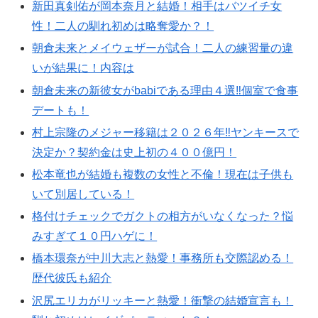
新田真剣佑が岡本奈月と結婚！相手はバツイチ女
性！二人の馴れ初めは略奪愛か？！
朝倉未来とメイウェザーが試合！二人の練習量の違
いが結果に！内容は
朝倉未来の新彼女がbabiである理由４選‼︎個室で食事
デートも！
村上宗隆のメジャー移籍は２０２６年‼︎ヤンキースで
決定か？契約金は史上初の４００億円！
松本竜也が結婚も複数の女性と不倫！現在は子供も
いて別居している！
格付けチェックでガクトの相方がいなくなった？悩
みすぎて１０円ハゲに！
橋本環奈が中川大志と熱愛！事務所も交際認める！
歴代彼氏も紹介
沢尻エリカがリッキーと熱愛！衝撃の結婚宣言も！