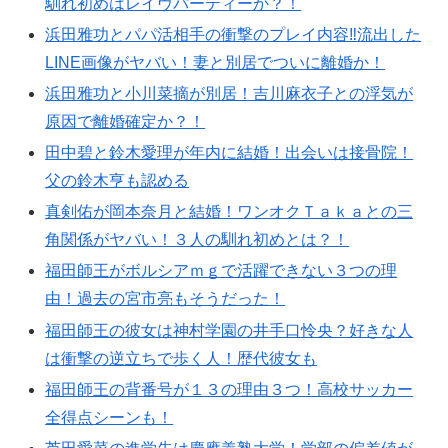
馴れ初めはレイヴパーティーか？！
浜田雅功とパパ活相手の衝撃のプレイ内容‼︎流出した
LINE画像がヤバい！妻と別居でついに離婚か！
浜田雅功と小川菜摘が別居！吉川麻衣子との浮気が
原因で離婚確定か？！
田中碧と鈴木愛理が年内に結婚！出会いは接骨院！
父の鈴木亨も認める
真剣佑が岡本奈月と結婚！ワンオクＴａｋａとの三
角関係がヤバい！３人の馴れ初めとは？！
福田師王がボルシアｍｇで活躍できない３つの理
由！過去の宮市亮もそうだった！
福田師王の彼女は神村学園の井手口怜央？好きな人
は衝撃の逆立ちで歩く人！歴代彼女も
福田師王の背番号が１３の理由３つ！高校サッカー
全得点シーンも！