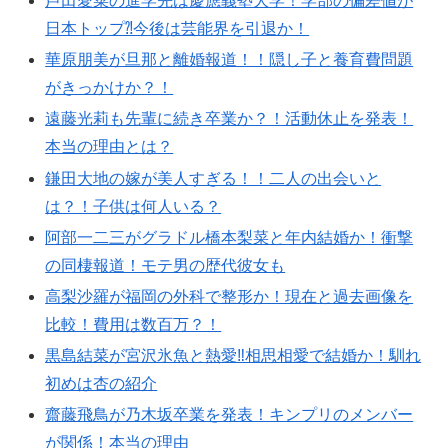
芦田愛菜の進学先は慶應義塾大学！学部の偏差値が
日本トップ⁈今後は芸能界を引退か！
華原朋美が旦那と離婚報道！！隠し子と養育費問題
がきっかけか？！
遠藤光莉も先輩に続き卒業か？！活動休止を発表！
本当の理由とは？
鎌田大地の嫁が美人すぎる！！二人の出会いと
は？！子供は何人いる？
阿部一二三がグラドル橋本梨菜と年内結婚か！衝撃
の同棲報道！モテ男の歴代彼女も
高梨沙羅が福岡の外科で整形か！現在と過去画像を
比較！費用は数百万？！
黒島結菜が宮沢氷魚と熱愛‼︎相思相愛で結婚か！馴れ
初めは杏の紹介
齋藤飛鳥が乃木坂卒業を発表！キンプリのメンバー
が関係！本当の理由