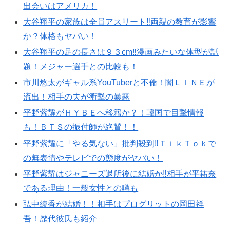
出会いはアメリカ！
大谷翔平の家族は全員アスリート‼︎両親の教育が影響
か？体格もヤバい！
大谷翔平の足の長さは９３cm‼︎漫画みたいな体型が話
題！メジャー選手との比較も！
市川悠太がギャル系YouTuberと不倫！闇ＬＩＮＥが
流出！相手の夫が衝撃の暴露
平野紫耀がＨＹＢＥへ移籍か？！韓国で目撃情報
も！ＢＴＳの振付師が絶賛！！
平野紫耀に「やる気ない」批判殺到‼︎ＴｉｋＴｏｋで
の無表情やテレビでの態度がヤバい！
平野紫耀はジャニーズ退所後に結婚か‼︎相手が平祐奈
である理由！一般女性との噂も
弘中綾香が結婚！！相手はプログリットの岡田祥
吾！歴代彼氏も紹介