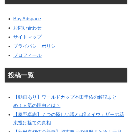
Buy Adspace
お問い合わせ
サイトマップ
プライバシーポリシー
プロフィール
投稿一覧
【動画あり】ワールドカップ本田圭佑の解説まと
め！人気の理由とは？
【奥野卓志】７つの怪しい噂とは⁈メイウェザーの花
束投げ捨ての真相
【新田真剣佑の新妻】岡本奈月の経歴まとめ！元旦