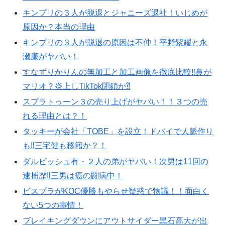
キンプリの３人が脱退とジャニーズ退社！いじめが
原因か？本当の理由
キンプリの３人が脱退の原因は不仲！平野紫耀と永
瀬廉がヤバい！
すなずりかりんの無加工と加工画像を徹底比較‼︎鼻が
マリオ？炎上しTikTok閉鎖か⁈
スプラトゥーン３の売り上げがヤバい！！３つの売
れる理由とは？！
タッキーが会社「TOBE」を設立！ドバイで人脈作り
も‼︎三宅健も移籍か？！
ダルビッシュ有・２人の弟がヤバい！次男は11回の
逮捕歴‼︎三男は癌の闘病中！
ビスブラがKOC優勝もやらせ疑惑で物議！！面白く
ない5つの事情！
ブレイキングダウンにアウトサイダー黒石高大が出