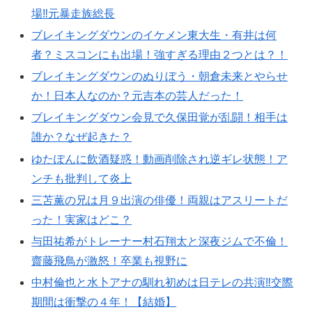
場‼元暴走族総長
ブレイキングダウンのイケメン東大生・有井は何
者？ミスコンにも出場！強すぎる理由２つとは？！
ブレイキングダウンのぬりぼう・朝倉未来とやらせ
か！日本人なのか？元吉本の芸人だった！
ブレイキングダウン会見で久保田覚が乱闘！相手は
誰か？なぜ起きた？
ゆたぽんに飲酒疑惑！動画削除され逆ギレ状態！ア
ンチも批判して炎上
三苫薫の兄は月９出演の俳優！両親はアスリートだ
った！実家はどこ？
与田祐希がトレーナー村石翔太と深夜ジムで不倫！
齋藤飛鳥が激怒！卒業も視野に
中村倫也と水卜アナの馴れ初めは日テレの共演‼︎交際
期間は衝撃の４年！【結婚】