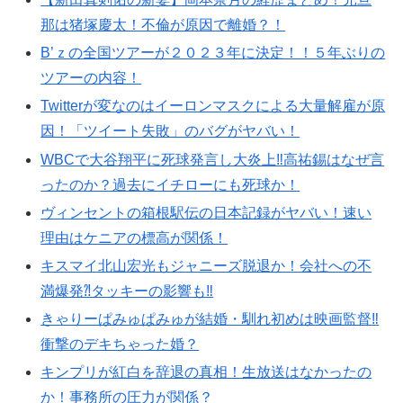
那は猪塚慶太！不倫が原因で離婚？！
B’ｚの全国ツアーが２０２３年に決定！！５年ぶりの
ツアーの内容！
Twitterが変なのはイーロンマスクによる大量解雇が原
因！「ツイート失敗」のバグがヤバい！
WBCで大谷翔平に死球発言し大炎上‼︎高祐錫はなぜ言
ったのか？過去にイチローにも死球か！
ヴィンセントの箱根駅伝の日本記録がヤバい！速い
理由はケニアの標高が関係！
キスマイ北山宏光もジャニーズ脱退か！会社への不
満爆発⁈タッキーの影響も‼︎
きゃりーぱみゅぱみゅが結婚・馴れ初めは映画監督‼︎
衝撃のデキちゃった婚？
キンプリが紅白を辞退の真相！生放送はなかったの
か！事務所の圧力が関係？