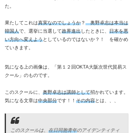
た。
果たしてこれは
真実なのでしょうか
？
奥野卓志は本当は
韓国人
で、選挙に当選して
政界進出
したときに、
日本を悪
い方向へ変えよう
としているのではないか？！ を確かめ
ていきます。
気になる上の画像は、「第１２回OKTA大阪次世代貿易ス
クール」のものです。
このスクールに、
奥野卓志は講師として
招かれています。
気になる文章は
中央部分
です！！
その内容
とは、、、
このスクールは、
在日同胞青年
のアイデンティティ