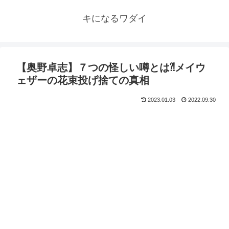
キになるワダイ
【奥野卓志】７つの怪しい噂とは⁈メイウ
ェザーの花束投げ捨ての真相
2023.01.03
2022.09.30