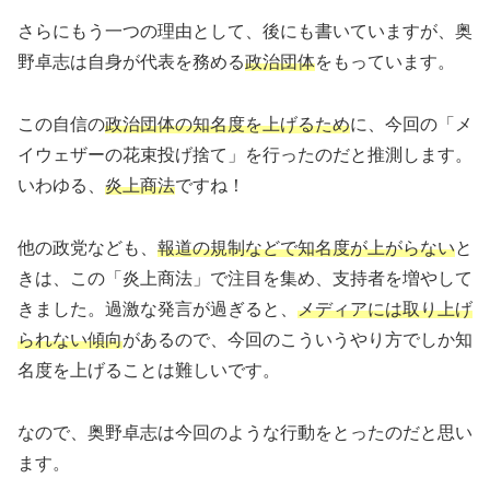
さらにもう一つの理由として、後にも書いていますが、奥
野卓志は自身が代表を務める
政治団体
をもっています。
この自信の
政治団体の知名度を上げるため
に、今回の「メ
イウェザーの花束投げ捨て」を行ったのだと推測します。
いわゆる、
炎上商法
ですね！
他の政党なども、
報道の規制などで知名度が上がらない
と
きは、この「炎上商法」で注目を集め、支持者を増やして
きました。過激な発言が過ぎると、
メディアには取り上げ
られない傾向
があるので、今回のこういうやり方でしか知
名度を上げることは難しいです。
なので、奥野卓志は今回のような行動をとったのだと思い
ます。