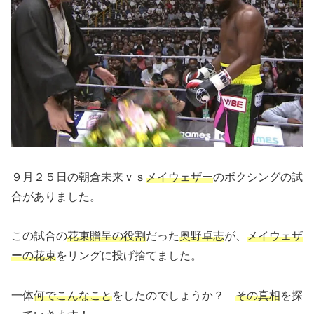
９月２５日の朝倉未来ｖｓ
メイウェザー
のボクシングの試
合がありました。
この試合の
花束贈呈の役割
だった
奥野卓志
が、
メイウェザ
ーの花束
をリングに投げ捨てました。
一体
何でこんなこと
をしたのでしょうか？
その真相
を探