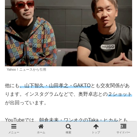
Yahoo！ニュースから引用
他にも
、山下智久・山田孝之・GAKTO
とも交友関係があ
ります。インスタグラムなどで、奥野卓志との
２ショット
が出回っています。
YouTubeでは、
朝倉未来・ワンオクのTaka・ヒカル
とも
コラボしており、奥野卓志自身が、
若い世代
からも
注目を
メニュー
ホーム
検索
トップ
サイドバー