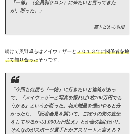
『一徳』（会員制サロン）に来たいと言ってきた
が、断った。
」
芸トピから引用
続けて奥野卓志はメイウェザーと
２０１３年に関係者を通
じて知り合った
そうです。
「
今回も何度も『一徳』に行きたいと連絡があっ
て、『メイウェザーと写真を撮れば1枚100万円でも
うかる』というが断った。花束贈呈を僕がやると分
かったら、『記者会見を開いて、ごぼうの党の宣伝
をしてやるから1,000万円払え』とか金の話ばかり。
そんなのがスポーツ選手とかアスリートと言える？