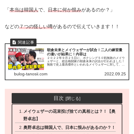
「
本当は韓国人
で、
日本に何か恨み
があるのか？」
などの
７つの怪しい噂
があるので伝えていきます！！
朝倉未来とメイウェザーが試合！二人の練習量
の違いが結果に！内容は
２０２２年９月２５日に、ボクシング５０戦無敗のメイウ
ェザーと、総合格闘家の朝倉未来の試合が行われました！
無敗で史上最高傑作といわれるメイウェザーに対して、日
本人の朝倉未来はどう戦うのか？に注目が集まっていまし
た...
bulog-tanosii.com
2022.09.25
目次
メイウェザーの花束投げ捨ての真相とは？！【奥
野卓志】
奥野卓志は韓国人で、日本に恨みがあるのか？！