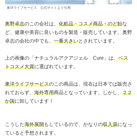
東洋ライフサービス 公式サイトより引用
奥野卓志
のこの会社は、
化粧品・コスメ商品・のど飴
な
ど、健康や美容に良いものを製造・販売しています。奥野
卓志の会社の中でも、
一番大きい
とされています。
上の画像の「ナチュラルアクアジェル Cure」は、
ベス
トコスメ大賞
に選ばれています。
東洋ライフサービス
のこの商品は、現在は日本では販売さ
れておらず、
海外専用
商品となっています。しかし、
２２
か国
に卸しています！
こうした
海外展開
もしているので、かなりの
収入源
になっ
ていると予想されます。