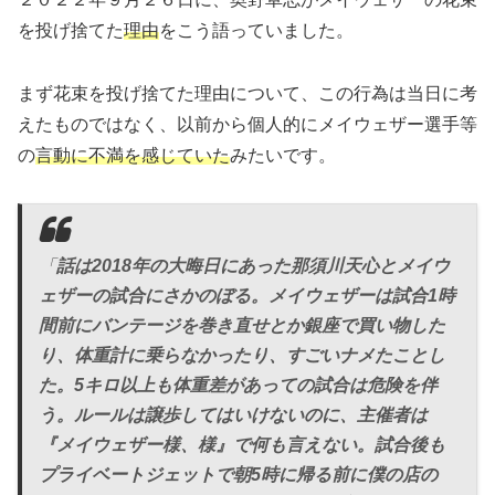
を投げ捨てた
理由
をこう語っていました。
まず花束を投げ捨てた理由について、この行為は当日に考
えたものではなく、以前から個人的にメイウェザー選手等
の
言動に不満を感じていた
みたいです。
「
話は2018年の大晦日にあった那須川天心とメイウ
ェザーの試合にさかのぼる。メイウェザーは試合1時
間前にバンテージを巻き直せとか銀座で買い物した
り、体重計に乗らなかったり、すごいナメたことし
た。5キロ以上も体重差があっての試合は危険を伴
う。ルールは譲歩してはいけないのに、主催者は
『メイウェザー様、様』で何も言えない。試合後も
プライベートジェットで朝5時に帰る前に僕の店の