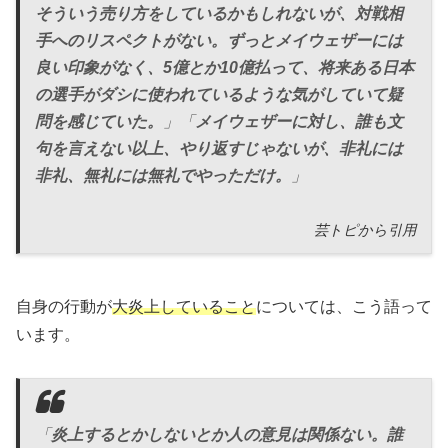
そういう売り方をしているかもしれないが、対戦相
手へのリスペクトがない。ずっとメイウェザーには
良い印象がなく、5億とか10億払って、将来ある日本
の選手がダシに使われているような気がしていて疑
問を感じていた。
」「
メイウェザーに対し、誰も文
句を言えない以上、やり返すじゃないが、非礼には
非礼、無礼には無礼でやっただけ。
」
芸トピから引用
自身の行動が
大炎上していること
については、こう語って
います。
「
炎上するとかしないとか人の意見は関係ない。誰