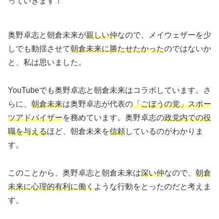
っていきます！
奥野卓志と朝倉未来が
親しい仲
なので、メイウェザーを少
しでも動揺させて
朝倉未来に勝たせたかった
のではないか
と、私は思いました。
YouTubeでも奥野卓志と朝倉未来はコラボしています。さ
らに、
朝倉未来
は奥野卓志が代表の
「ごぼうの党」スポー
ツアドバイザー
を務めています。奥野卓志の
政党内での役
職を与える
ほど、朝倉未来を
信頼
しているのがわかりま
す。
このことから、奥野卓志と朝倉未来は
深い仲
なので、
朝倉
未来に心理的有利に働く
ような行動をとったのだと考えま
す。