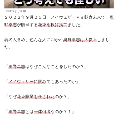
Twitterより引用
２０２２年９月２５日、メイウェザーｖｓ朝倉未来で、
奥
野卓志
が贈呈する
花束
を投げ捨て
ました。
著名人含め、色んな人に叩かれ
奥野卓志は大炎上
しまし
た。
「
奥野卓志
はなぜこんなことをしたのか？」
「
メイウェザーに恨み
でもあったのか」
「なぜ
花束贈呈を任された
のか？」
「
奥野卓志
とは
一体何者
なのか？！」