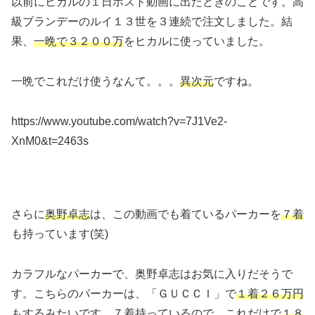
以前にヒカルの１日ホスト動画に出たときのことです。高
級ブランデーのルイ１３世を３連続で注文しました。結
果、
一晩で３２００万
をヒカルに使っていました。
一晩でこれだけ使うなんて。。。
異次元
ですね。
https://www.youtube.com/watch?v=7J1Ve2-
XnM0&t=2463s
さらに
奥野卓志
は、この動画でも着ているパーカーを
７着
も持っています(笑)
カラフルなパーカーで、奥野卓志はお気に入りだそうで
す。こちらのパーカーは、「ＧＵＣＣＩ」で
１着２６万円
もするみたいです。７着持っているので、これだけで
１８