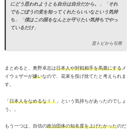
にどう思われようとも自分は自分だから。
」「
それ
でもごぼうの党を知ってくれたらいいなという気持
ち
」「
僕はこの国をなんとか守りたい気持ちでやっ
ているだけ
」
芸トピから引用
まとめると、奥野卓志は
日本人や対戦相手を馬鹿にする
メ
イウェザーが
嫌い
なので、花束を投げ捨てたと考えられま
す。
「
日本人をなめるな！！
」という気持ちがあったのでしょ
う。。
もう一つは、自信の
政治団体の知名度を上げたかった
のだ