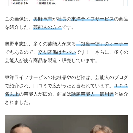
この画像は、
奥野卓志
が
社長
の
東洋ライフサービス
の商品
を紹介した、
芸能人の方々
です。
奥野卓志は、多くの芸能人が来る
「銀座一徳」のオーナー
でもあるので、
交友関係はヤバい
です！ さらに、多くの
芸能人が使う商品を製造・販売しています。
東洋ライフサービスの化粧品やのど飴は、芸能人のブログ
で紹介され、口コミで広がったと言われています。
１００
名以上
の芸能人が広め、商品は
話題芸能人 御用達
と紹介
されました。