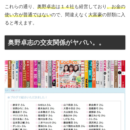
これらの通り、
奥野卓志
は
１４社
も経営しており
、お金の
使い方が普通ではない
ので、間違えなく
大富豪
の部類に入
ると考えます。
奥野卓志の交友関係がヤバい。。