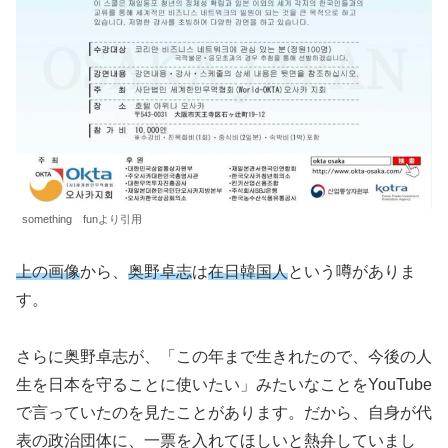
something funより引用
上の画像
から、
奥野卓志
は
在日韓国人
という噂がありま
す。
さらに奥野卓志が、「この年まで生きれたので、今後の人
生を日本を守ることに使いたい」みたいなことをYouTube
で言っていたのを見たことがあります。だから、自身が代
表の政治団体に、一票を入れてほしいと熱弁していまし