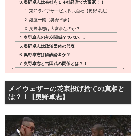
奥野卓志は会社を１４社経営で大富豪！！
東洋ライフサービス株式会社【奥野卓志】
銀座一徳【奥野卓志】
奥野卓志は大富豪なのか？
奥野卓志の交友関係がヤバい。。
奥野卓志は政治団体の代表
奥野卓志は陰謀論者か？
奥野卓志と吉田茂の関係とは？！
メイウェザーの花束投げ捨ての真相と
は？！【奥野卓志】