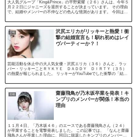
大人気グループ「King&Prince」の平野紫耀（２６）さんは、今年５
月２２日にジャニーズを退所することが決まっています。 その理由
で、結婚やメンバーの不仲などの色んな憶測があります。 今回は、
平野紫耀さんのジャニーズ退所後の結婚...
沢尻エリカがリッキーと熱愛！衝
芸能
撃の結婚宣言も！馴れ初めはレイ
ヴパーティーか？！
芸能活動を休止中の大人気女優・沢尻エリカ（３６）さんと、ラッ
パー・リッキーことＲＹＫＹＥ ＤＡＤＤＹ ＤＩＲＴＹ（３５）
の熱愛が報じられました。 リッキーがYouTubeでした衝撃の「結婚
宣言！」の内容 二人の馴れ初めは、ある「レイ...
齋藤飛鳥が乃木坂卒業を発表！キ
芸能
ンプリのメンバーが関係！本当の
理由
１１月４日、「乃木坂４６」のエースである齋藤飛鳥さん（２４）
が卒業することを電撃発表しました。 この記事では、 「なんと齋藤
飛鳥さんが卒業した理由に、同日に脱退したキンプリのメンバーが