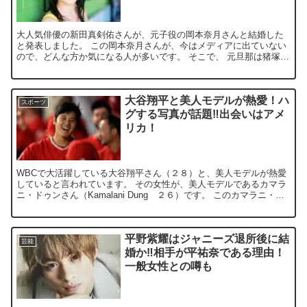
大人気俳優の新田真剣佑さんが、元子役の岡本奈月さんと結婚した
と発表しました。 この岡本奈月さんが、今はメディアに出ていない
ので、どんな方か気になる人が多いです。 そこで、 元旦那は猪塚慶
太さんであるのか！ バツイチで子供がいる？...
大谷翔平と美人モデルが熱愛！ハ
スポーツ
グする写真が話題‼︎出会いはアメ
リカ！
WBCで大活躍している大谷翔平さん（２８）と、美人モデルが熱愛
していると言われています。 その女性が、美人モデルであるカマラ
ニ・ドゥンさん（Kamalani Dung ２６）です。 このカマラニ・ド
ゥンさんと、大谷翔平さんがハグして...
平野紫耀はジャニーズ退所後に結
芸能
婚か‼︎相手が平祐奈である理由！
一般女性との噂も