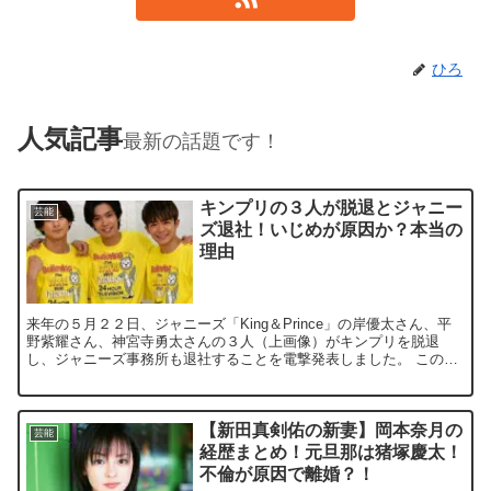
ひろ
人気記事
最新の話題です！
キンプリの３人が脱退とジャニー
芸能
ズ退社！いじめが原因か？本当の
理由
来年の５月２２日、ジャニーズ「King＆Prince」の岸優太さん、平
野紫耀さん、神宮寺勇太さんの３人（上画像）がキンプリを脱退
し、ジャニーズ事務所も退社することを電撃発表しました。 この記
事では、 「なぜ５人グループのキン...
【新田真剣佑の新妻】岡本奈月の
芸能
経歴まとめ！元旦那は猪塚慶太！
不倫が原因で離婚？！