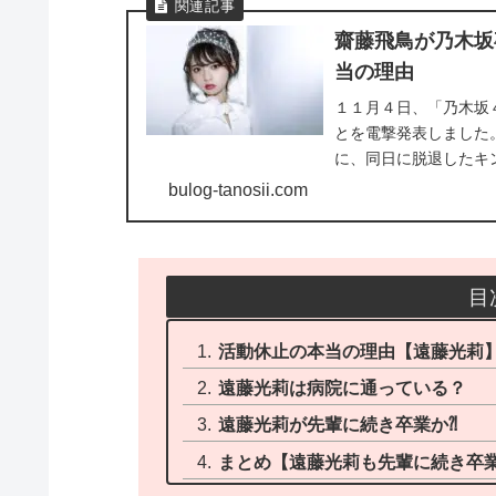
齋藤飛鳥が乃木坂
当の理由
１１月４日、「乃木坂
とを電撃発表しました
に、同日に脱退したキ
のまま...
bulog-tanosii.com
目
活動休止の本当の理由【遠藤光莉
遠藤光莉は病院に通っている？
遠藤光莉が先輩に続き卒業か⁈
まとめ【遠藤光莉も先輩に続き卒