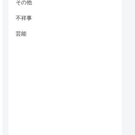
その他
不祥事
芸能