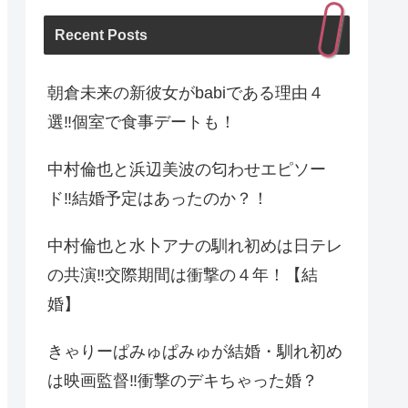
Recent Posts
朝倉未来の新彼女がbabiである理由４
選‼︎個室で食事デートも！
中村倫也と浜辺美波の匂わせエピソー
ド‼︎結婚予定はあったのか？！
中村倫也と水卜アナの馴れ初めは日テレ
の共演‼︎交際期間は衝撃の４年！【結
婚】
きゃりーぱみゅぱみゅが結婚・馴れ初め
は映画監督‼︎衝撃のデキちゃった婚？