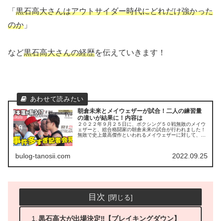
「
黒石高大さんはアウトサイダー時代にどれだけ強かった
のか
」
など
黒石高大さんの経歴
を伝えていきます！
朝倉未来とメイウェザーが試合！二人の練習量
の違いが結果に！内容は
２０２２年９月２５日に、ボクシング５０戦無敗のメイウ
ェザーと、総合格闘家の朝倉未来の試合が行われました！
無敗で史上最高傑作といわれるメイウェザーに対して、日
本人の朝倉未来はどう戦うのか？に注目が集まっていまし
た...
bulog-tanosii.com
2022.09.25
目次
黒石高大が出場決定‼【ブレイキングダウン】