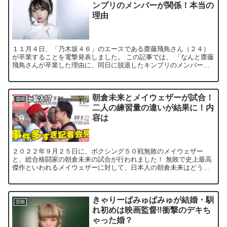
ンプリのメンバーが関係！本当の
理由
１１月４日、「乃木坂４６」のエースである齋藤飛鳥さん（２４）
が卒業することを電撃発表しました。 この記事では、 「なんと齋藤
飛鳥さんが卒業した理由に、同日に脱退したキンプリのメンバーが
関係している！」 「齋藤飛鳥さんはこのまま...
朝倉未来とメイウェザーが試合！
芸能
二人の練習量の違いが結果に！内
容は
２０２２年９月２５日に、ボクシング５０戦無敗のメイウェザー
と、総合格闘家の朝倉未来の試合が行われました！ 無敗で史上最高
傑作といわれるメイウェザーに対して、日本人の朝倉未来はどう戦
うのか？に注目が集まっていました...
きゃりーぱみゅぱみゅが結婚・馴
芸能
れ初めは映画監督‼︎衝撃のデキち
ゃった婚？