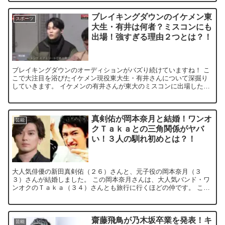
ブレイキングダウンのイケメン東
スポーツ
大生・有井は何者？ミスコンにも
出場！強すぎる理由２つとは？！
ブレイキングダウンのオーディションがバズり続けていますね！ こ
こで大注目を浴びたイケメン現役東大生・有井さんについて深掘り
していきます。 イケメンの有井さんが東大のミスコンに出場したこ
と！ 東大相撲部の主将で、少林寺拳法の経験もあ...
真剣佑が岡本奈月と結婚！ワンオ
芸能
クＴａｋａとの三角関係がヤバ
い！３人の馴れ初めとは？！
大人気俳優の新田真剣佑（２６）さんと、元子役の岡本奈月（３
３）さんが結婚しました。 この岡本奈月さんは、大人気バンド・ワ
ンオクのＴａｋａ（３４）さんとも旅行に行くほどの仲です。 この
新田真剣佑さんを含めた三角関係がヤバい！ と...
齋藤飛鳥が乃木坂卒業を発表！キ
芸能