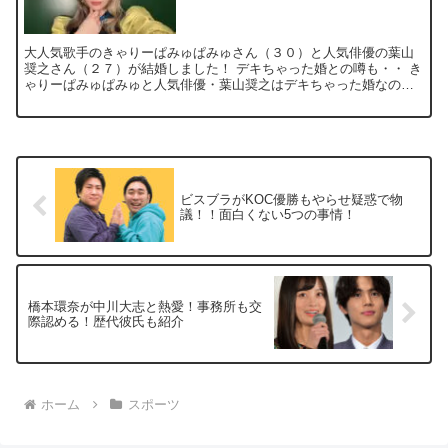
大人気歌手のきゃりーぱみゅぱみゅさん（３０）と人気俳優の葉山
奨之さん（２７）が結婚しました！ デキちゃった婚との噂も・・ き
ゃりーぱみゅぱみゅと人気俳優・葉山奨之はデキちゃった婚なの
か？ 二人の馴れ初めは映画監督・野崎浩...
ビスブラがKOC優勝もやらせ疑惑で物
議！！面白くない5つの事情！
橋本環奈が中川大志と熱愛！事務所も交
際認める！歴代彼氏も紹介
ホーム
スポーツ