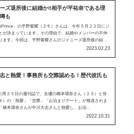
ーズ退所後に結婚か‼︎相手が平祐奈である理
噂も
g&Prince」の平野紫耀（２６）さんは、今年５月２２日にジ
とが決まっています。その理由で、結婚やメンバーの不仲
ります。今回は、平野紫耀さんのジャニーズ退所後の結
2023.02.23
志と熱愛！事務所も交際認める！歴代彼氏も
より引用２５日の週刊誌で、女優の橋本環奈さん（２３）と俳
４）の「熱愛」「交際」「お泊まりデート」が報道されま
橋本環奈さんが中川大志さんと熱愛し、お泊...
2022.10.31