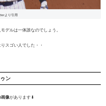
itterより引用
人モデルは一体誰なのでしょう。
はりスゴい人でした・・
ドゥン
の画像
があります⬇︎