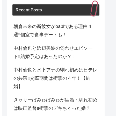
Recent Posts
朝倉未来の新彼女がbabiである理由４
選‼︎個室で食事デートも！
中村倫也と浜辺美波の匂わせエピソー
ド‼︎結婚予定はあったのか？！
中村倫也と水卜アナの馴れ初めは日テレ
の共演‼︎交際期間は衝撃の４年！【結
婚】
きゃりーぱみゅぱみゅが結婚・馴れ初め
は映画監督‼︎衝撃のデキちゃった婚？