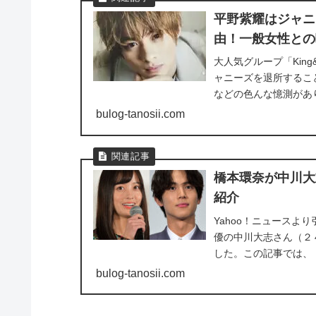
平野紫耀はジャニ
由！一般女性との
大人気グループ「Kin
ャニーズを退所するこ
などの色んな憶測があ
婚...
bulog-tanosii.com
橋本環奈が中川大
紹介
Yahoo！ニュース
優の中川大志さん（２
した。この記事では、「
bulog-tanosii.com