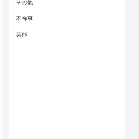
その他
不祥事
芸能