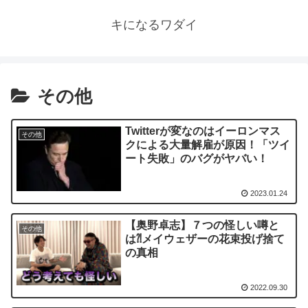
キになるワダイ
その他
Twitterが変なのはイーロンマス
その他
クによる大量解雇が原因！「ツイ
ート失敗」のバグがヤバい！
2023.01.24
【奥野卓志】７つの怪しい噂と
その他
は⁈メイウェザーの花束投げ捨て
の真相
2022.09.30